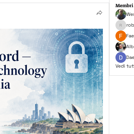
Membri
Wes
ro
robert
Fae
Alb
Dae
Vedi tut