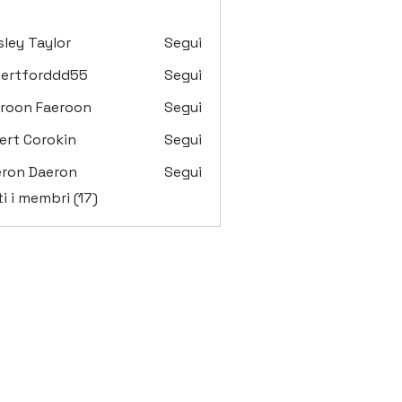
ley Taylor
Segui
bertforddd55
Segui
forddd55
roon Faeroon
Segui
ert Corokin
Segui
ron Daeron
Segui
ti i membri (17)