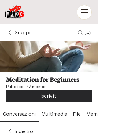
Gruppi
Meditation for Beginners
Pubblico
·
17 membri
Iscriviti
Conversazioni
Multimedia
File
Membri
Indietro