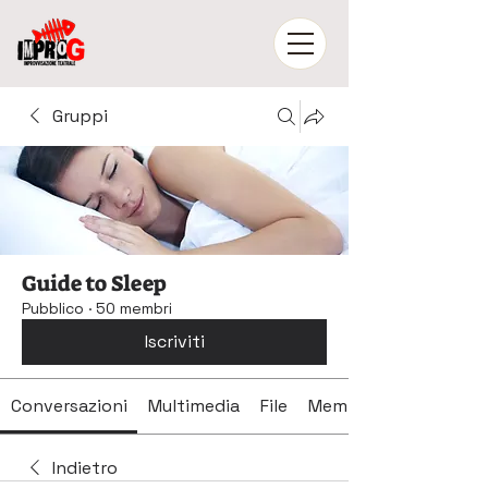
Gruppi
Guide to Sleep
Pubblico
·
50 membri
Iscriviti
Conversazioni
Multimedia
File
Membri
Indietro