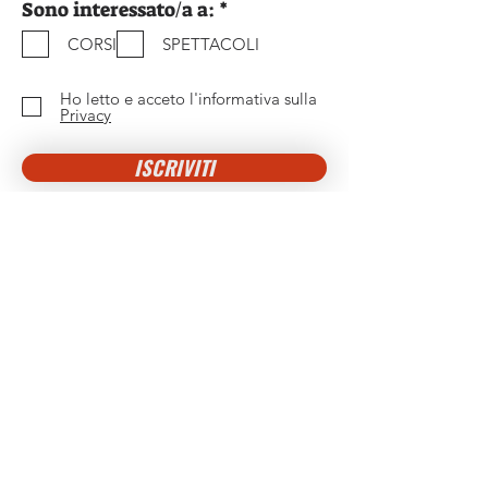
O
Sono interessato/a a:
*
b
CORSI
SPETTACOLI
b
l
i
Ho letto e acceto l'informativa sulla
g
Privacy
a
t
ISCRIVITI
o
r
i
o
Contattaci
Associazione ImproGramelot APS
Sede operativa: