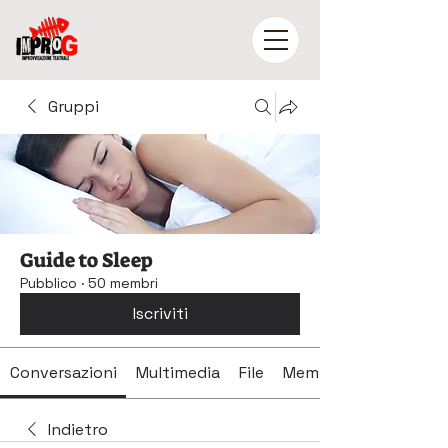
Gruppi
Guide to Sleep
Pubblico
·
50 membri
Iscriviti
Conversazioni
Multimedia
File
Membri
Indietro