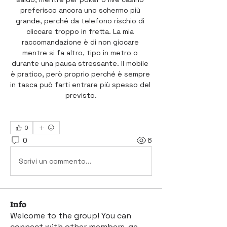
preferisco ancora uno schermo più 
grande, perché da telefono rischio di 
cliccare troppo in fretta. La mia 
raccomandazione è di non giocare 
mentre si fa altro, tipo in metro o 
durante una pausa stressante. Il mobile 
è pratico, però proprio perché è sempre 
in tasca può farti entrare più spesso del 
previsto.
0
0
6
Scrivi un commento...
Info
Welcome to the group! You can
connect with other members, ge
...