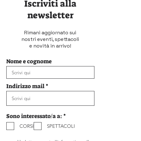
Iscriviti alla
newsletter
Rimani aggiornato sui
nostri eventi, spettacoli
e novità in arrivo!
Nome e cognome
Indirizzo mail
O
Sono interessato/a a:
*
b
CORSI
SPETTACOLI
b
l
i