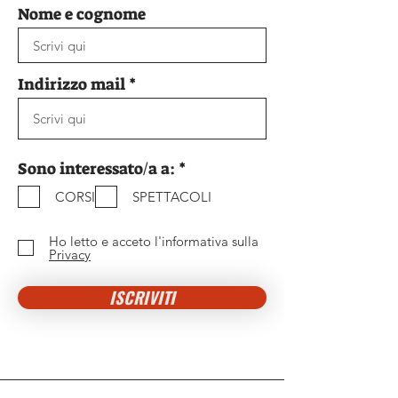
Nome e cognome
Indirizzo mail
O
Sono interessato/a a:
*
b
CORSI
SPETTACOLI
b
l
i
Ho letto e acceto l'informativa sulla
g
Privacy
a
t
ISCRIVITI
o
r
i
o