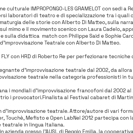
ione culturale IMPROPONGO-LES GRAMELOT con sedi a Re
i laboratori di teatro e di specializzazione tra i quali
mmaturgia delle storie con Alberto Di Matteo, sulla nar
, sul mimo e il movimento scenico con Laura Cadelo, ap
 e sulla didattica match con Philippe Said e Sophie Car
 d’improvvisazione Teatrale con Alberto Di Matteo.
o FLY con HRD di Roberto Re per perfezionare tecniche
segnante d’improvvisazione teatrale dal 2002, da allora
visazione teatrale nella categoria professionisti in tutt
iana i mondiali d’improvvisazione francofoni dal 2002 al
 trio i provocatori.Finalista al Festival cabaret di Mart
 d’improvvisazione teatrale. Attore/autore di vari form
zer, Touchè, Mefisto e Open LabNel 2012 partecipa con l
teatrale in lingua Italiana.
 azienda presso l'AUSL di Reggio Emilia, la cooperativa