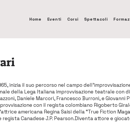
Home
Eventi
Corsi
Spettacoli
Formaz
ari
965, inizia il suo percorso nel campo dell’improvvisazion
ale della Lega Italiana improvvisazione teatrale con div
vazzoni, Daniele Marcori, Francesco Burroni, e Giovanni 
 improvvisazione con il regista colombiano Rigoberto Gi
l’attrice americana Regina Saisi della “True Fiction Mag
e regista Canadese J.P. Pearson.Diventa attore e giocat