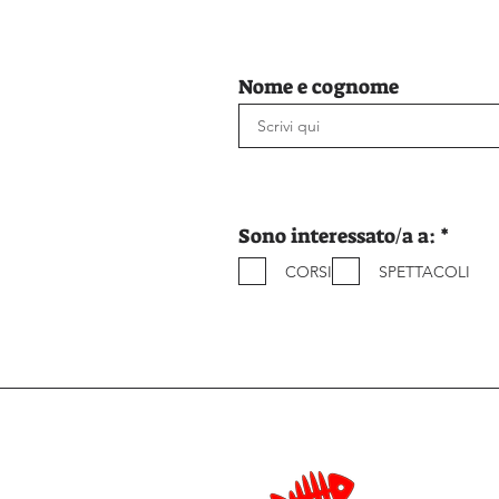
Nome e cognome
O
Sono interessato/a a:
*
b
CORSI
SPETTACOLI
b
l
i
g
a
t
o
r
i
o