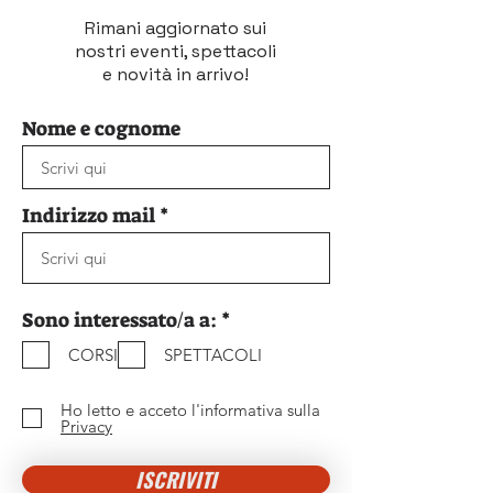
Rimani aggiornato sui
nostri eventi, spettacoli
e novità in arrivo!
Nome e cognome
Indirizzo mail
O
Sono interessato/a a:
*
b
CORSI
SPETTACOLI
b
l
i
Ho letto e acceto l'informativa sulla
g
Privacy
a
t
ISCRIVITI
o