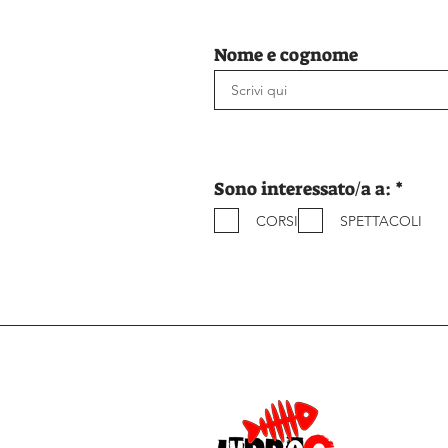
Nome e cognome
O
Sono interessato/a a:
*
b
CORSI
SPETTACOLI
b
l
i
g
a
t
o
r
i
o