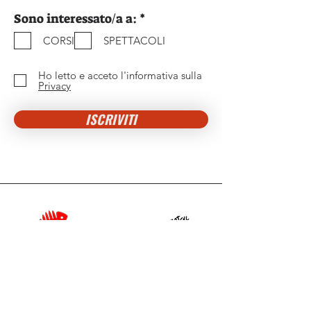
O
Sono interessato/a a:
*
b
CORSI
SPETTACOLI
b
l
i
Ho letto e acceto l'informativa sulla
g
Privacy
a
t
ISCRIVITI
o
r
i
o
Contattaci
Associazione ImproGramelot APS