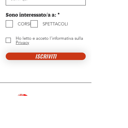
O
Sono interessato/a a:
*
b
CORSI
SPETTACOLI
b
l
i
Ho letto e acceto l'informativa sulla
g
Privacy
a
t
ISCRIVITI
o
r
i
o
Contattaci